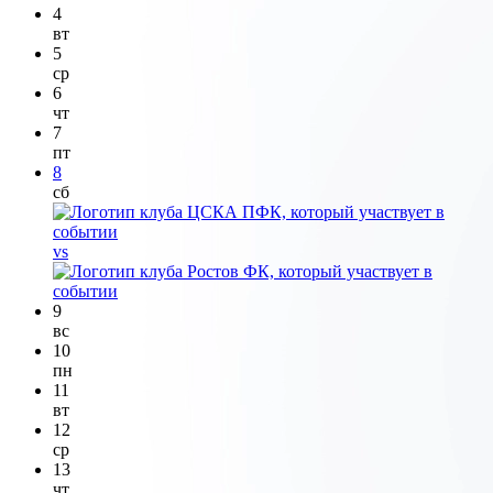
4
вт
5
ср
6
чт
7
пт
8
сб
vs
9
вс
10
пн
11
вт
12
ср
13
чт