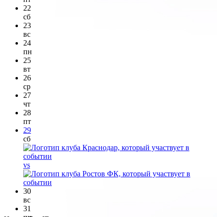
22
сб
23
вс
24
пн
25
вт
26
ср
27
чт
28
пт
29
сб
vs
30
вс
31