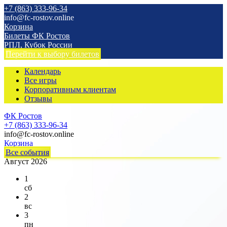
+7 (863) 333-96-34
info@fc-rostov.online
Корзина
Билеты ФК Ростов
РПЛ, Кубок России
Перейти к выбору билетов
Календарь
Все игры
Корпоративным клиентам
Отзывы
ФК Ростов
+7 (863) 333-96-34
info@fc-rostov.online
Корзина
Все события
Август 2026
1
сб
2
вс
3
пн