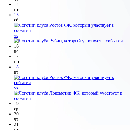
14
пт
15
сб
vs
16
вс
17
пн
18
вт
vs
19
ср
20
чт
21
пт