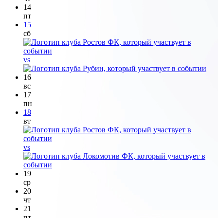
14
пт
15
сб
vs
16
вс
17
пн
18
вт
vs
19
ср
20
чт
21
пт