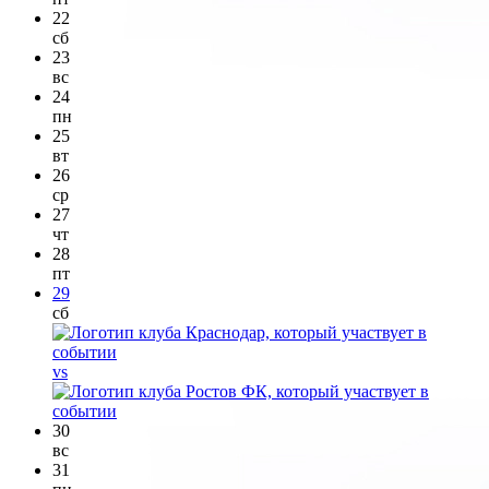
22
сб
23
вс
24
пн
25
вт
26
ср
27
чт
28
пт
29
сб
vs
30
вс
31