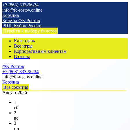
+7 (863) 333-96-34
info@fc-rostov.online
Корзина
Билеты ФК Ростов
РПЛ, Кубок России
Перейти к выбору билетов
Календарь
Все игры
Корпоративным клиентам
Отзывы
ФК Ростов
+7 (863) 333-96-34
info@fc-rostov.online
Корзина
Все события
Август 2026
1
сб
2
вс
3
пн