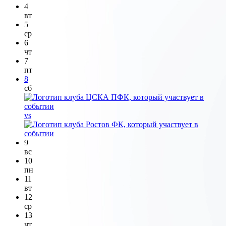
4
вт
5
ср
6
чт
7
пт
8
сб
vs
9
вс
10
пн
11
вт
12
ср
13
чт