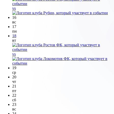
vs
16
вс
17
пн
18
вт
vs
19
ср
20
чт
21
пт
22
сб
23
вс
24