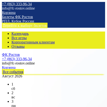
+7 (863) 333-96-34
info@fc-rostov.online
Корзина
Билеты ФК Ростов
РПЛ, Кубок России
Перейти к выбору билетов
Календарь
Все игры
Корпоративным клиентам
Отзывы
ФК Ростов
+7 (863) 333-96-34
info@fc-rostov.online
Корзина
Все события
Август 2026
1
сб
2
вс
3
пн