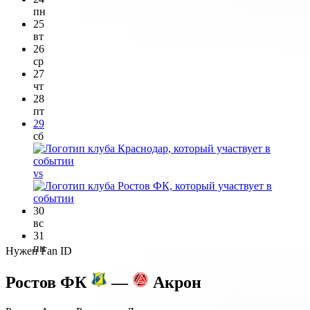
пн
25
вт
26
ср
27
чт
28
пт
29
сб
vs
30
вс
31
пн
Нужен Fan ID
Ростов ФК
—
Акрон