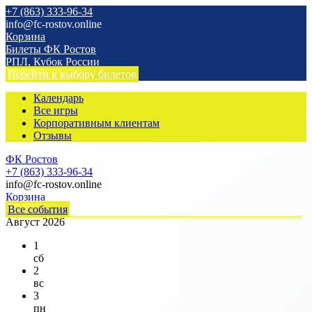
+7 (863) 333-96-34
info@fc-rostov.online
Корзина
Билеты ФК Ростов
РПЛ, Кубок России
Перейти к выбору билетов
Календарь
Все игры
Корпоративным клиентам
Отзывы
ФК Ростов
+7 (863) 333-96-34
info@fc-rostov.online
Корзина
Все события
Август 2026
1
сб
2
вс
3
пн