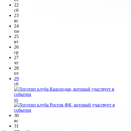
22
сб
23
вс
24
пн
25
вт
26
ср
27
чт
28
пт
29
сб
vs
30
вс
31