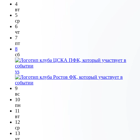
4
вт
5
ср
6
чт
7
пт
8
сб
vs
9
вс
10
пн
11
вт
12
ср
13
чт