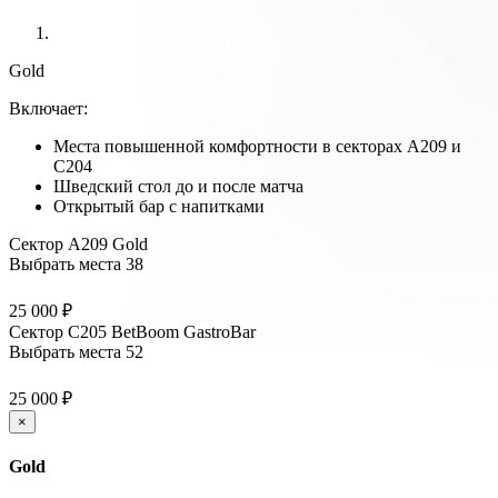
Gold
Включает:
Места повышенной комфортности в секторах А209 и
С204
Шведский стол до и после матча
Открытый бар с напитками
Сектор А209 Gold
Выбрать места
38
25 000 ₽
Сектор С205 BetBoom GastroBar
Выбрать места
52
25 000 ₽
×
Gold