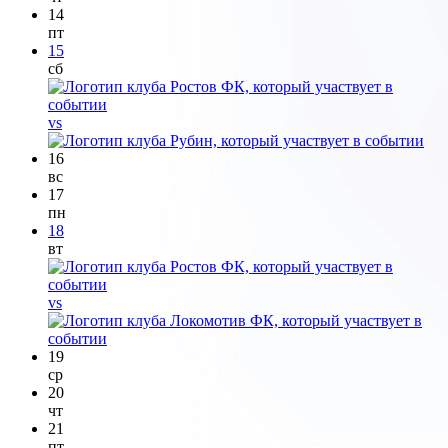
14
пт
15
сб
vs
16
вс
17
пн
18
вт
vs
19
ср
20
чт
21
пт